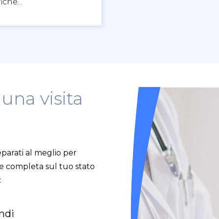
iche...
una visita
i
parati al meglio per
ne completa sul tuo stato
:
ndi