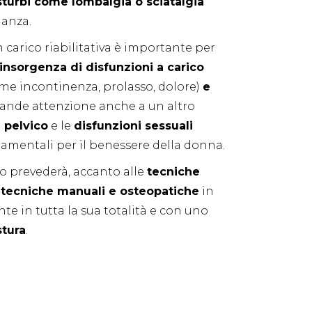
sturbi come lombalgia o sciatalgia
danza.
n carico riabilitativa è importante per
'insorgenza di disfunzioni a carico
me incontinenza, prolasso, dolore)
e
Grande attenzione anche a un altro
 pelvico
e le
disfunzioni sessuali
mentali per il benessere della donna.
ivo prevederà, accanto alle
tecniche
,
tecniche manuali e osteopatiche
in
nte in tutta la sua totalità e con uno
stura
.