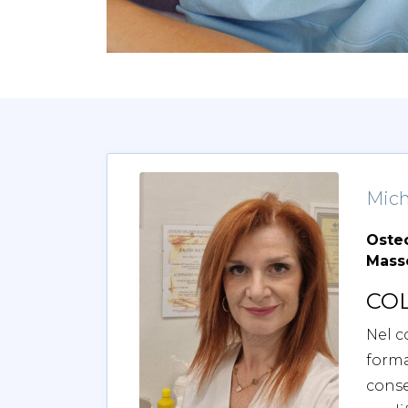
Mich
Oste
Masso
CO
Nel c
form
conse