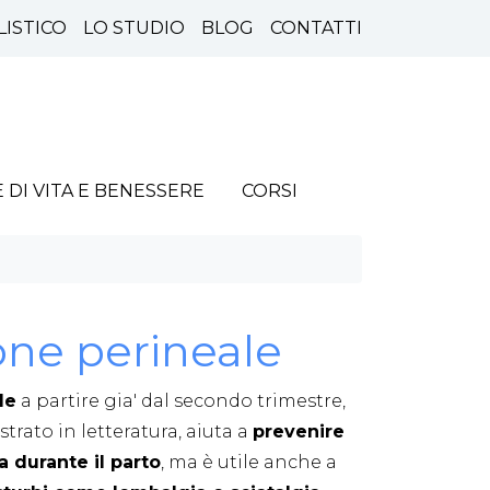
LISTICO
LO STUDIO
BLOG
CONTATTI
E DI VITA E BENESSERE
CORSI
ione perineale
le
a partire gia' dal secondo trimestre,
ato in letteratura, aiuta a
prevenire
a durante il parto
, ma è utile anche a