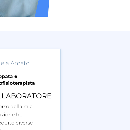
ela Amato
opata e
fisioterapista
LLABORATORE
orso della mia
azione ho
guito diverse