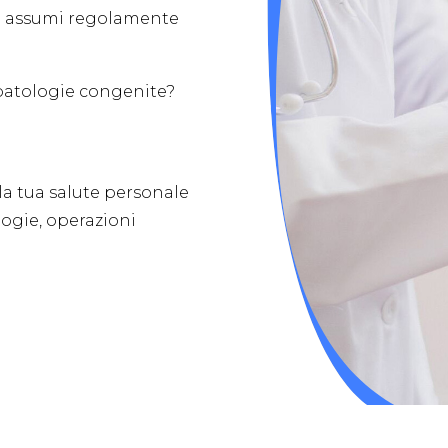
che assumi regolamente
i patologie congenite?
la tua salute personale
logie, operazioni