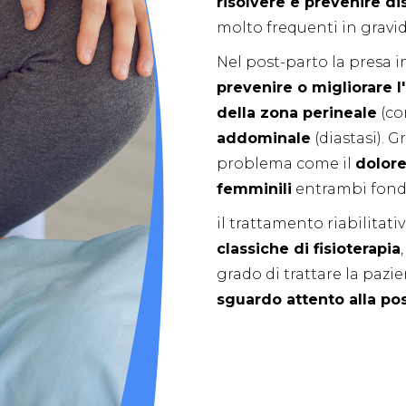
risolvere e prevenire di
molto frequenti in gravi
Nel post-parto la presa i
prevenire o migliorare l
della zona perineale
(co
addominale
(diastasi). 
problema come il
dolore
femminili
entrambi fonda
il trattamento riabilitat
classiche di fisioterapia
grado di trattare la pazie
sguardo attento alla po