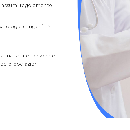
che assumi regolamente
i patologie congenite?
la tua salute personale
logie, operazioni