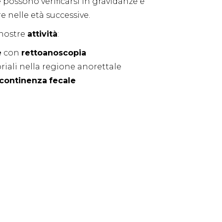
 possono verificarsi in gravidanze e
 nelle età successive.
 nostre
attività
:
e
con
rettoanoscopia
iali nella regione anorettale
ncontinenza
fecale