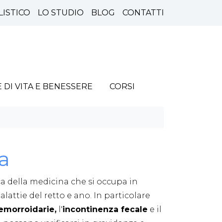
LISTICO
LO STUDIO
BLOG
CONTATTI
E DI VITA E BENESSERE
CORSI
a
a della medicina che si occupa in
lattie del retto e ano. In particolare
emorroidarie,
l'
incontinenza fecale
e il