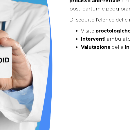
prolasso ano-rettale
che
post-partum e peggiorare
Di seguito l'elenco delle
Visite
proctologich
Interventi
ambulator
Valutazione
della
i