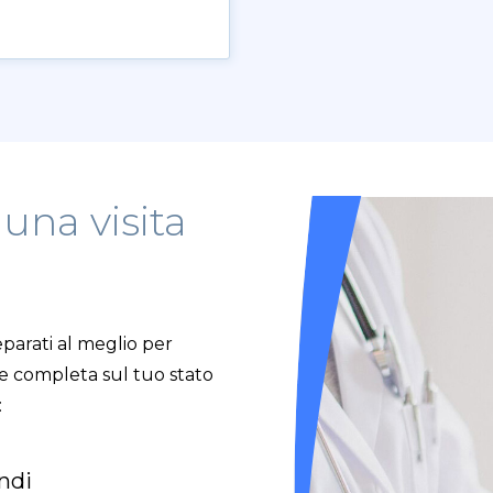
una visita
i
parati al meglio per
ne completa sul tuo stato
:
ndi