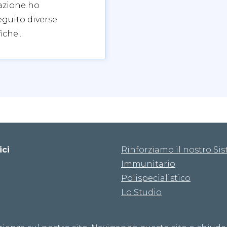
azione ho
guito diverse
iche...
ici
Rinforziamo il nostro Si
Immunitario
Polispecialistico
Lo Studio