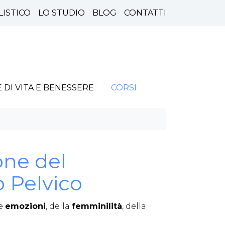
LISTICO
LO STUDIO
BLOG
CONTATTI
E DI VITA E BENESSERE
CORSI
one del
 Pelvico
le
emozioni
, della
femminilità
, della