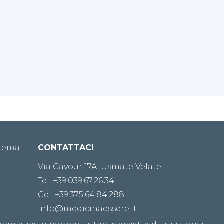
stema
CONTATTACI
Via Cavour 17A, Usmate Velate
Tel. +39.039.67.26.34
Cel. +39.375.64.84.288
info@medicinaessere.it