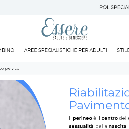
POLISPECIA
MBINO
AREE SPECIALISTICHE PER ADULTI
STIL
to pelvico
Riabilitazi
Pavimento
Il
perineo
è il
centro
del
sessualità
, della
nascita
.