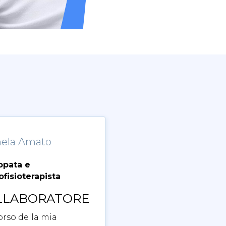
ela Amato
opata e
fisioterapista
LLABORATORE
orso della mia