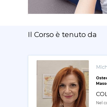
Il Corso è tenuto da
Mich
Oste
Masso
CO
Nel c