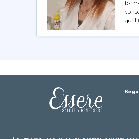
form
conse
qualif
Segu